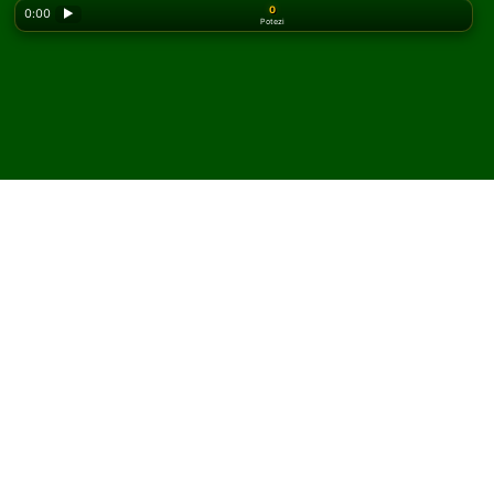
0
0:00
▶
Potezi
Looking for the classic version? Play
online solitaire
for free
on our homepage.
Igrajte San Juan Hill
pasijans onlajn i besplatno
Na Solitaired-u možete igrati neograničen broj partija
San Juan Hill pasijansa.