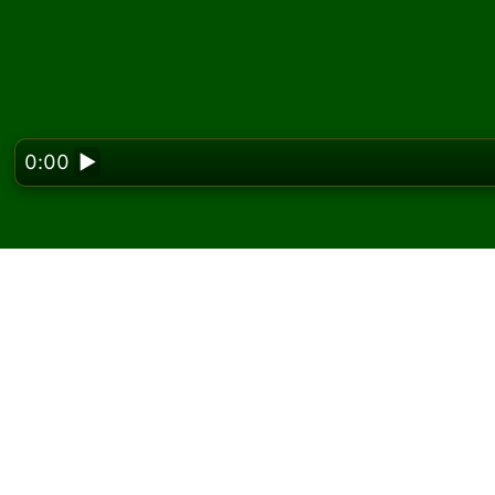
0:00
▶
Looking f
Spil San Juan Hill kab
På Solitaired kan du spille ubegrænsede spil
Brug knappen nyt spil til at give et nyt spil 
Hvis du ikke ved, hvordan man spiller, skal d