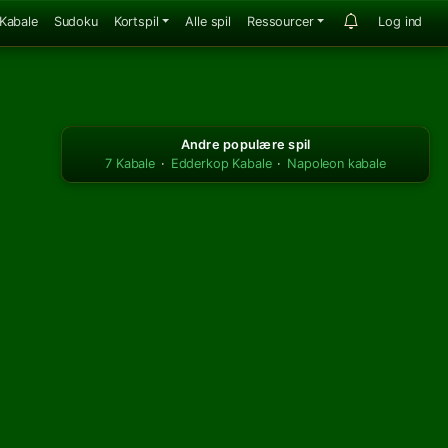
Kabale
Sudoku
Kortspil
Alle spil
Ressourcer
Log ind
Andre populære spil
7 Kabale
·
Edderkop Kabale
·
Napoleon kabale