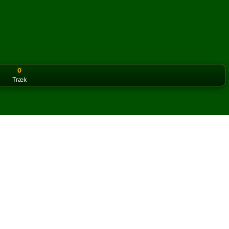
0
Træk
or the classic version? Play
online solitaire for free
on our h
ale online og gratis
 San Juan Hill kabale.
og nye kort.
u klikke på knappen regler for at lære spillet.