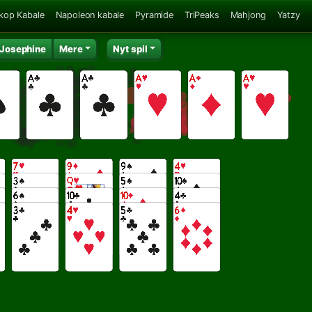
kop Kabale
Napoleon kabale
Pyramide
TriPeaks
Mahjong
Yatzy
Josephine
Mere
Nyt spil