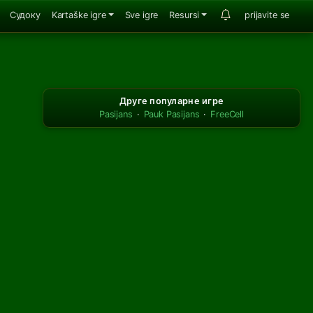
Судоку
Kartaške igre
Sve igre
Resursi
prijavite se
Друге популарне игре
Pasijans
·
Pauk Pasijans
·
FreeCell