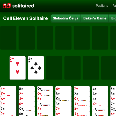
Pasijans
Pa
Cell Eleven Solitaire
Slobodna Ćelija
Baker's Game
Ei