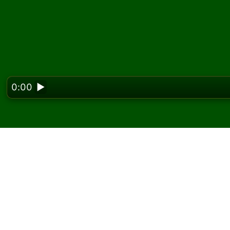
0:00
▶
Looking f
Igrajte Cell Eleven pas
Na Solitaired-u možete igrati neograničen bro
Koristite dugme za novu igru da podelite još 