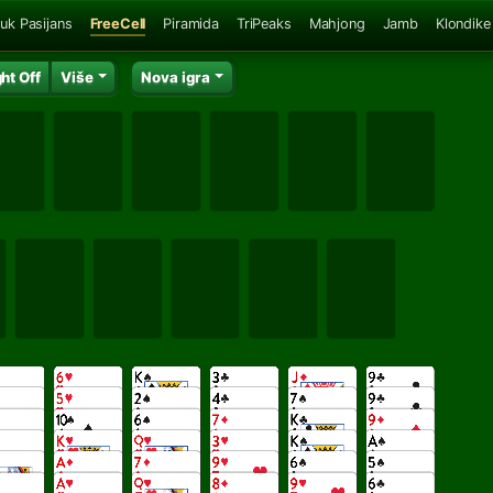
uk Pasijans
FreeCell
Piramida
TriPeaks
Mahjong
Jamb
Klondike
ght Off
Više
Nova igra