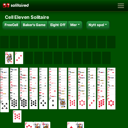
Cell Eleven Solitaire
FreeCell
Baker's Game
Eight Off
Mer
Nytt spel