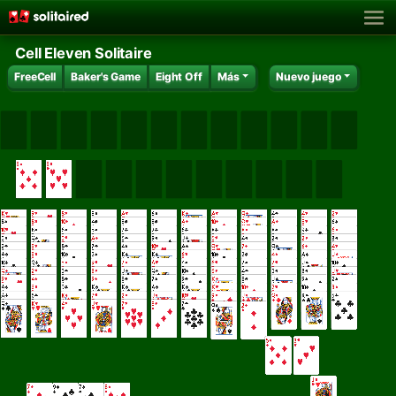
Cell Eleven Solitaire
FreeCell
Baker's Game
Eight Off
Más
Nuevo juego