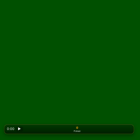
0
0:00
▶
Potezi