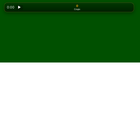
0
0:00
▶
Coups
Looking for the classic version? Play
online solitaire
for free
on our homepage.
Jouez à Blondes and
Brunettes Solitaire en ligne
et gratuitement
Sur Solitaired, vous pouvez jouer à des parties illimitées