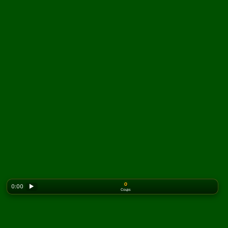
0
0:00
▶
Coups