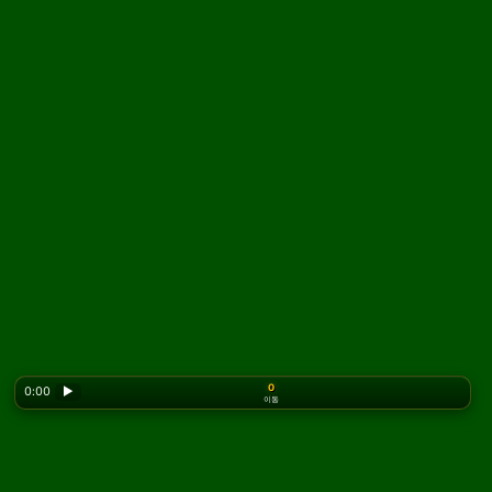
0
0:00
▶
이동