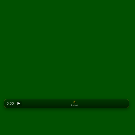
0
0:00
▶
Potezi