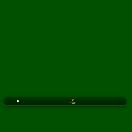
0
0:00
▶
Træk