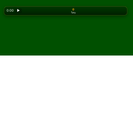
0
0:00
▶
Ťahy
Looking for the classic version? Play
online solitaire
for free
on our homepage.
Hrajte Elba pasiáns online a
zadarmo
Na Solitaired môžete hrať neobmedzený počet hier
Elba pasiáns.