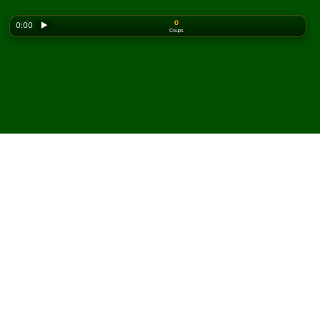
0
0:00
▶
Coups
Looking for the classic version? Play
online solitaire
for free
on our homepage.
Jouez à Elba Solitaire en
ligne et gratuitement
Sur Solitaired, vous pouvez jouer à des parties illimitées
de Elba Solitaire.