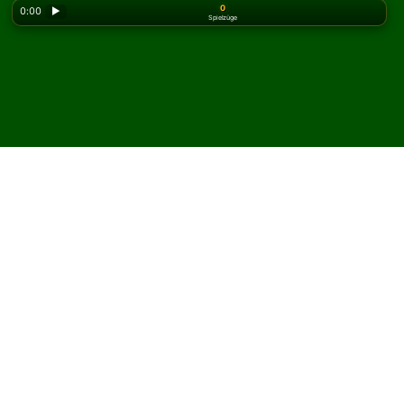
0
0:00
▶
Spielzüge
Looking for the classic version? Play
online solitaire
for free
on our homepage.
Spielen Sie Elba Solitär
online und kostenlos
Auf Solitaired können Sie unbegrenzt Elba Solitär
spielen.