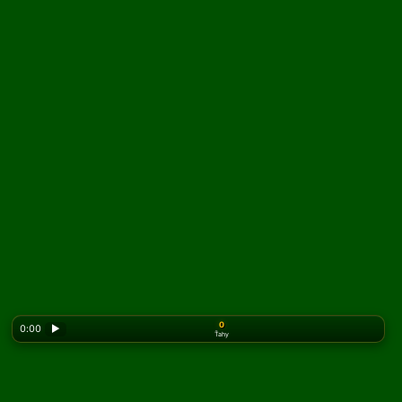
0
0:00
▶
Ťahy