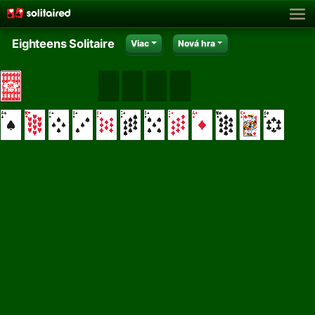
Eighteens Solitaire
Viac
Nová hra