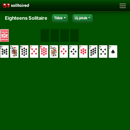
Eighteens Solitaire
Több
Új játék