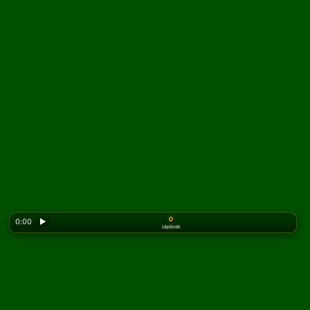
0
0:00
▶
Lépések