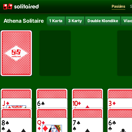
Pasiáns
S
Athena Solitaire
1 Karta
3 Karty
Double Klondike
Via