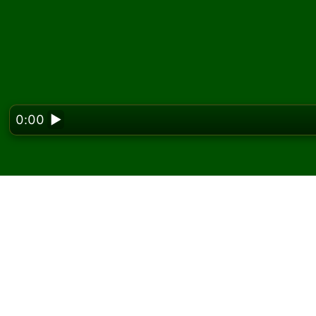
0:00
▶
Looking f
Hrajte Athena pasiáns
Na Solitaired môžete hrať neobmedzený poče
Použite tlačidlo novej hry na rozdanie ďalšej