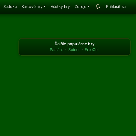
Sudoku
Kartové hry
Všetky hry
Zdroje
Prihlásiť sa
Ďalšie populárne hry
Pasiáns
·
Spider
·
FreeCell