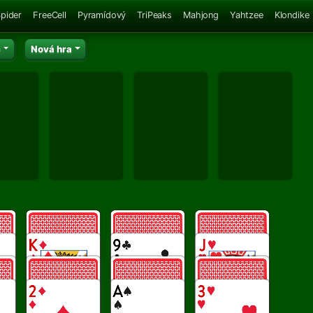
pider
FreeCell
Pyramídový
TriPeaks
Mahjong
Yahtzee
Klondike
c
Nová hra