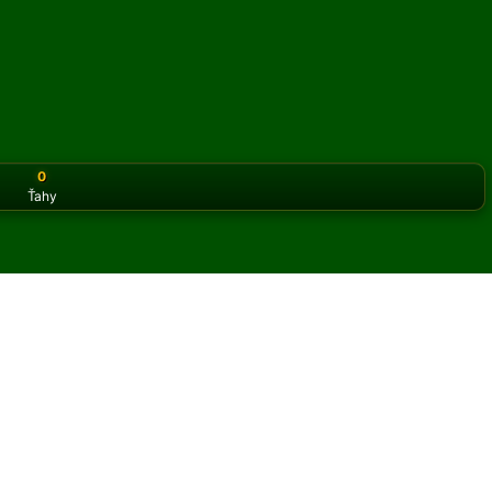
0
Ťahy
or the classic version? Play
online solitaire for free
on our h
 online a zadarmo
t hier Athena pasiáns.
 hry a nových kariet.