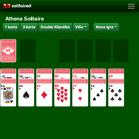
Athena Solitaire
1 karta
3 karte
Double Klondike
Više
Nova igra