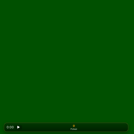
0
0:00
▶
Potezi