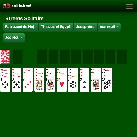
Streets Solitaire
Patruzeci de Hoți
Thieves of Egypt
Josephine
mai mult
Joc Nou