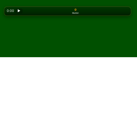
0
0:00
▶
Mutări
Looking for the classic version? Play
online solitaire
for free
on our homepage.
Joacă Streets Solitaire
online și gratuit
Pe Solitaired, poți juca partide nelimitate de Streets
Solitaire.