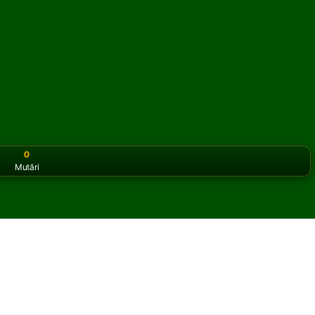
0
Mutări
or the classic version? Play
online solitaire for free
on our h
 Solitaire online și