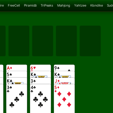
ire
FreeCell
Piramidă
TriPeaks
Mahjong
Yahtzee
Klondike
Sud