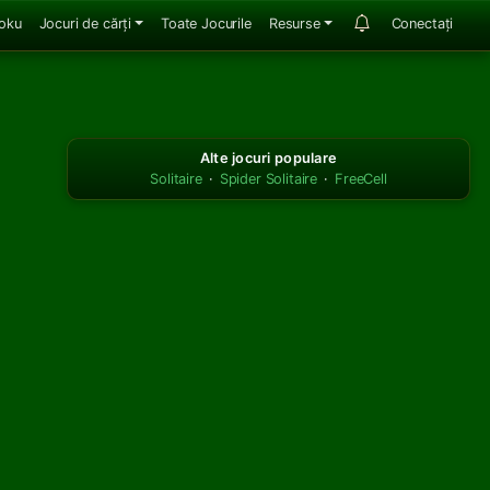
oku
Jocuri de cărți
Toate Jocurile
Resurse
Conectați
Alte jocuri populare
Solitaire
·
Spider Solitaire
·
FreeCell