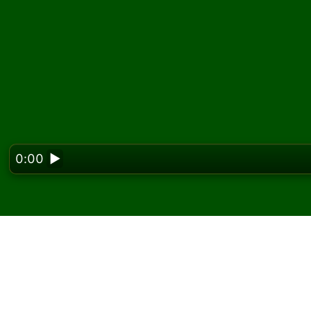
0:00
▶
Looking f
Joacă Kingsdown Eights
gratuit