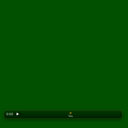
0
0:00
▶
Ťahy