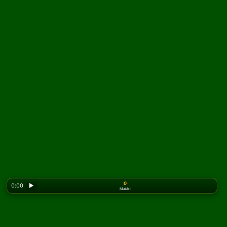
0
0:00
▶
Mutări