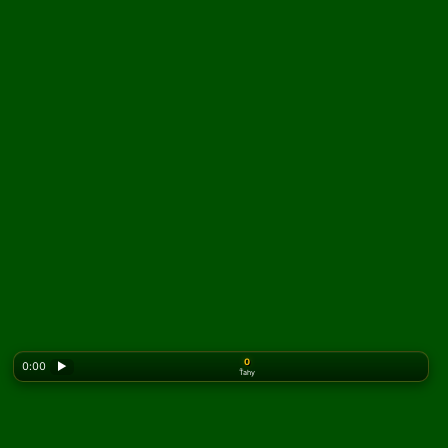
0
0:00
▶
Ťahy