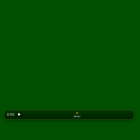
0
0:00
▶
Mutări