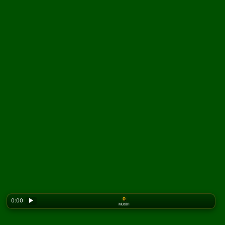
0
0:00
▶
Mutări