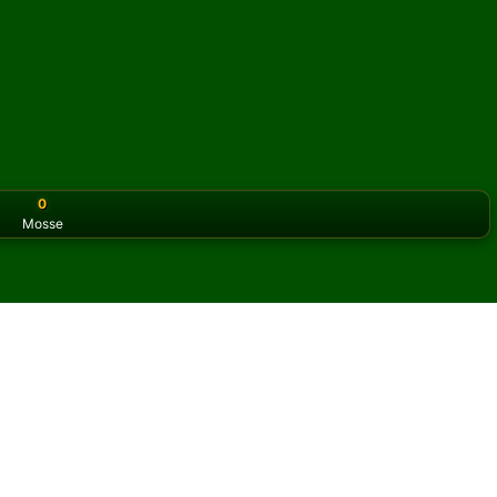
0
Mosse
or the classic version? Play
online solitaire for free
on our h
nline e gratis
 Fly Solitario.
un'altra partita e nuove carte.