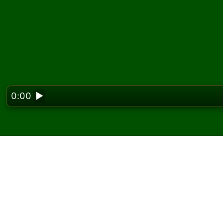
0:00
▶
Looking f
Gioca a Fly Solitario o
Su Solitaired puoi giocare partite illimitate di
Usa il pulsante nuova partita per distribuire 