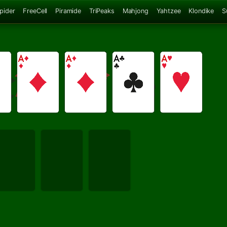
Spider
FreeCell
Piramide
TriPeaks
Mahjong
Yahtzee
Klondike
S