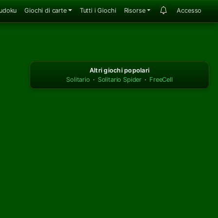
udoku
Giochi di carte
Tutti i Giochi
Risorse
Accesso
Altri giochi popolari
Solitario
·
Solitario Spider
·
FreeCell