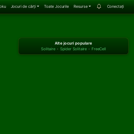
oku
Jocuri de cărți
Toate Jocurile
Resurse
Conectați
Alte jocuri populare
Solitaire
·
Spider Solitaire
·
FreeCell