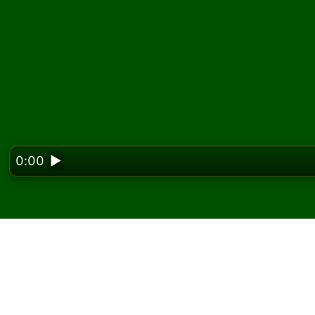
0:00
▶
Looking f
Joacă Double Sea Towe
gratuit