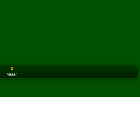
0
Mutări
or the classic version? Play
online solitaire for free
on our h
rs Solitaire online și