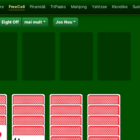
ire
FreeCell
Piramidă
TriPeaks
Mahjong
Yahtzee
Klondike
Sud
Eight Off
mai mult
Joc Nou