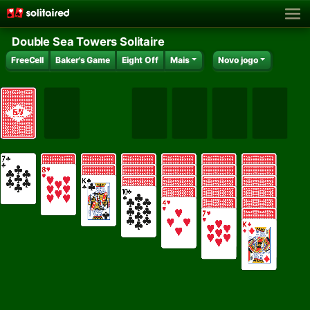
Double Sea Towers Solitaire
FreeCell
Baker's Game
Eight Off
Mais
Novo jogo