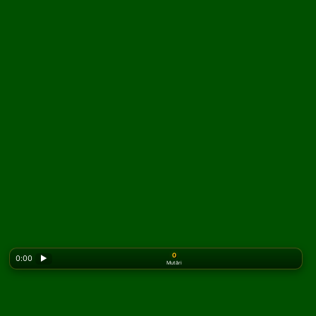
0
0:00
▶
Mutări