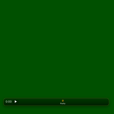
0
0:00
▶
Ruchy