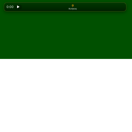
0
0:00
▶
Κινήσεις
Looking for the classic version? Play
online solitaire
for free
on our homepage.
Παίξτε Triple Fourteens
Πασιέντζα online και
δωρεάν
Στο Solitaired, μπορείτε να παίξετε απεριόριστες