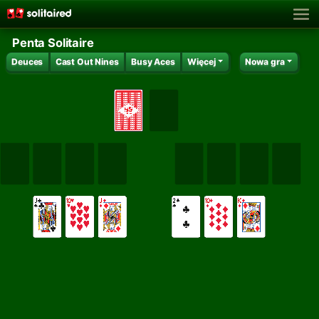
Penta Solitaire
Deuces
Cast Out Nines
Busy Aces
Więcej
Nowa gra