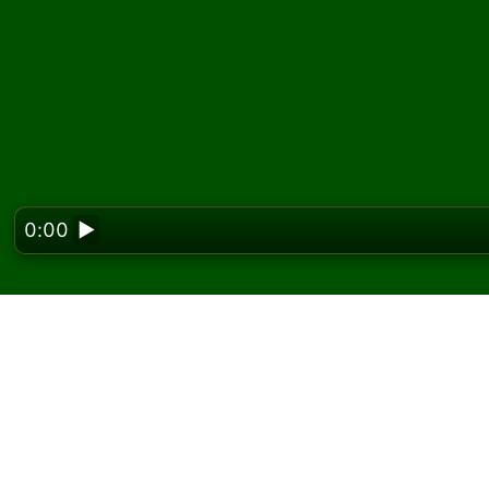
0:00
▶
Looking f
Penta ソリティア
Solitaired では、Penta ソリティアを何