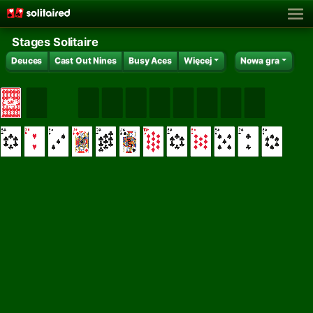
Stages Solitaire
Deuces
Cast Out Nines
Busy Aces
Więcej
Nowa gra