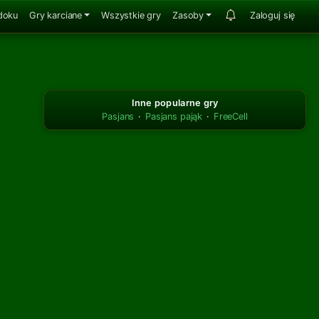
doku
Gry karciane
Wszystkie gry
Zasoby
Zaloguj się
Inne popularne gry
Pasjans
·
Pasjans pająk
·
FreeCell