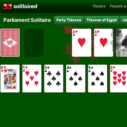
Pasjans
Pasjans p
Parliament Solitaire
Forty Thieves
Thieves of Egypt
Jo