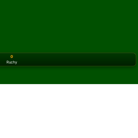
0
Ruchy
or the classic version? Play
online solitaire for free
on our h
liament online i za darmo
iczbę partii pasjansa Parliament.
 partię i nowe karty.