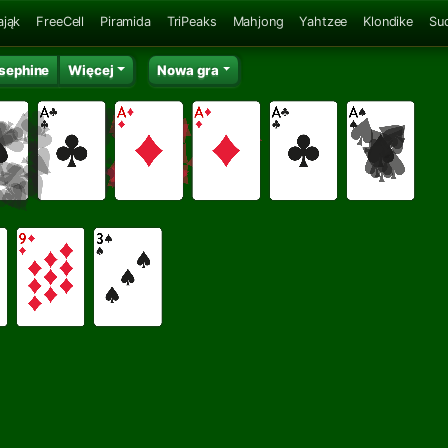
ająk
FreeCell
Piramida
TriPeaks
Mahjong
Yahtzee
Klondike
Su
sephine
Więcej
Nowa gra