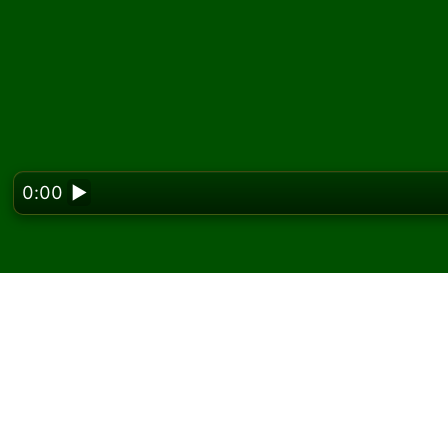
0:00
▶
Looking f
Zagraj w pasjansa Par
W Solitaired możesz grać w nieograniczoną l
Użyj przycisku nowej gry, aby rozdać kolejną