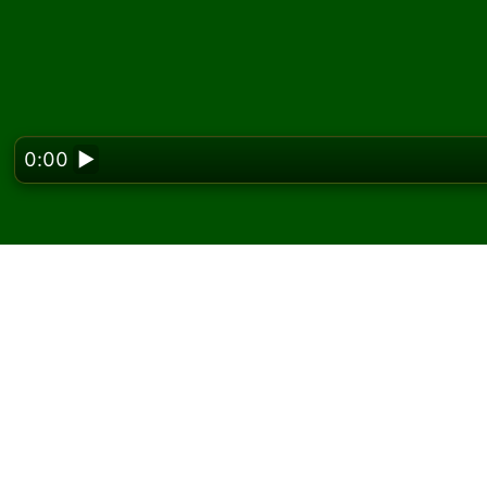
0:00
▶
Looking f
Spil Parliament kabale
På Solitaired kan du spille ubegrænsede spil
Brug knappen nyt spil til at give et nyt spil 
Hvis du ikke ved, hvordan man spiller, skal d