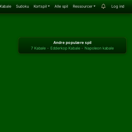
Kabale
Sudoku
Kortspil
Alle spil
Ressourcer
Log ind
Andre populære spil
7 Kabale
·
Edderkop Kabale
·
Napoleon kabale