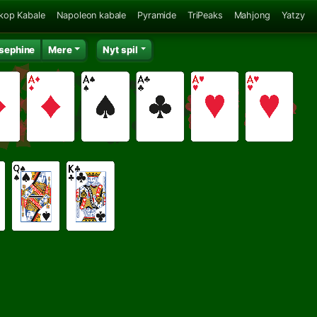
kop Kabale
Napoleon kabale
Pyramide
TriPeaks
Mahjong
Yatzy
sephine
Mere
Nyt spil