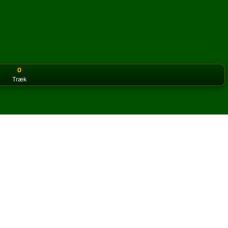
0
Træk
or the classic version? Play
online solitaire for free
on our h
 online og gratis
 Parliament kabale.
og nye kort.
u klikke på knappen regler for at lære spillet.