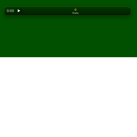
0
0:00
▶
Ruchy
Looking for the classic version? Play
online solitaire
for free
on our homepage.
Zagraj w pasjansa Forty
Bandits online i za darmo
W Solitaired możesz grać w nieograniczoną liczbę
partii pasjansa Forty Bandits.