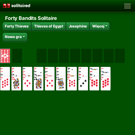
Forty Bandits Solitaire
Forty Thieves
Thieves of Egypt
Josephine
Więcej
Nowa gra