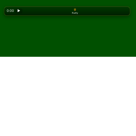
0
0:00
▶
Ruchy
Looking for the classic version? Play
online solitaire
for free
on our homepage.
Zagraj w pasjansa Lucas
Leaps online i za darmo
W Solitaired możesz grać w nieograniczoną liczbę
partii pasjansa Lucas Leaps.