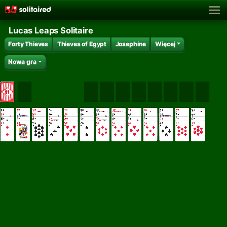
Lucas Leaps Solitaire
Forty Thieves
Thieves of Egypt
Josephine
Więcej
Nowa gra