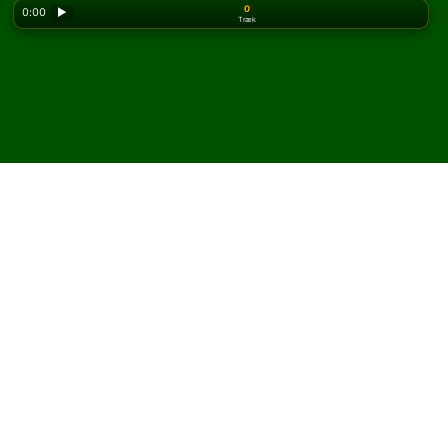
0
0:00
▶
Træk
Looking for the classic version? Play
online solitaire
for free
on our homepage.
Spil Lucas Leaps kabale
online og gratis
På Solitaired kan du spille ubegrænsede spil Lucas
Leaps kabale.