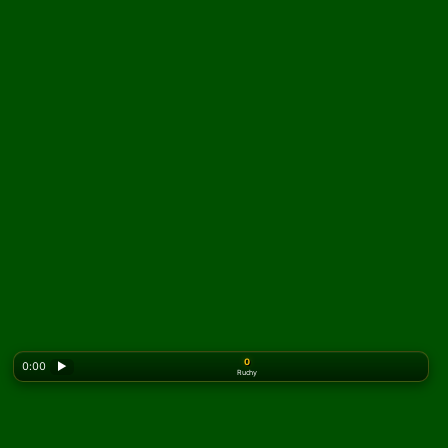
0
0:00
▶
Ruchy