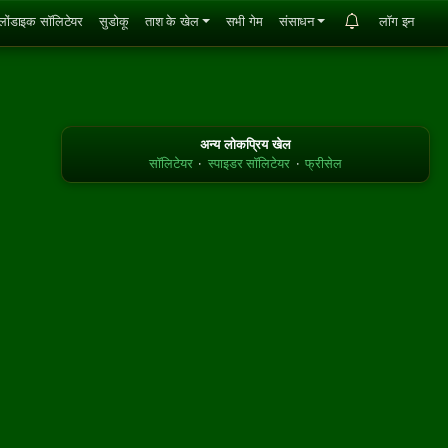
्लोंडाइक सॉलिटेयर
सुडोकू
ताश के खेल
सभी गेम
संसाधन
लॉग इन
अन्य लोकप्रिय खेल
सॉलिटेयर
·
स्पाइडर सॉलिटेयर
·
फ्रीसेल