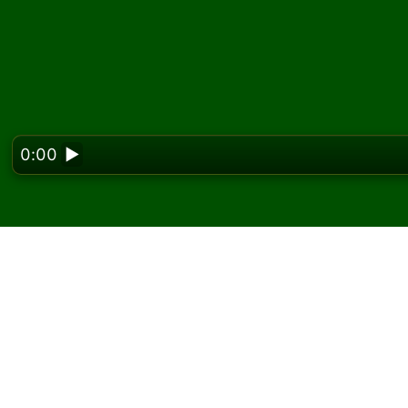
0:00
▶
Looking f
Leap Year सॉलिटेयर ऑनलाइन
Solitaired पर, आप Leap Year सॉलिटेयर के असीमित ग
एक और गेम और नए पत्ते बांटने के लिए नया गेम बटन का उप