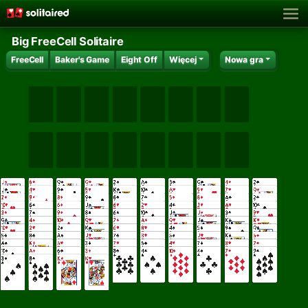
Big FreeCell Solitaire
FreeCell
Baker's Game
Eight Off
Więcej
Nowa gra