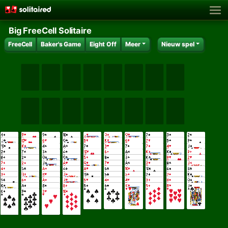
Big FreeCell Solitaire
FreeCell
Baker's Game
Eight Off
Meer
Nieuw spel