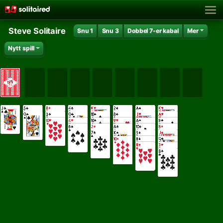
Steve Solitaire
Snu 1
Snu 3
Dobbel 7-er kabal
Mer
Nytt spill