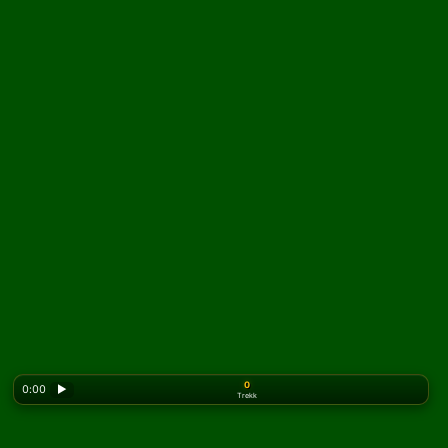
0
0:00
▶
Trekk