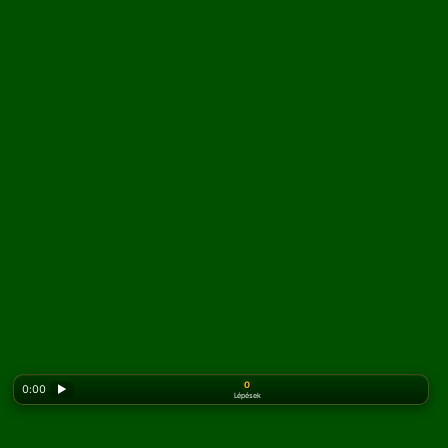
0
0:00
▶
Lépések