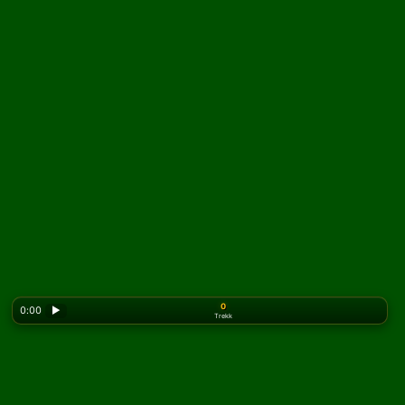
0
0:00
▶
Trekk