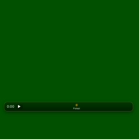
0
0:00
▶
Potezi