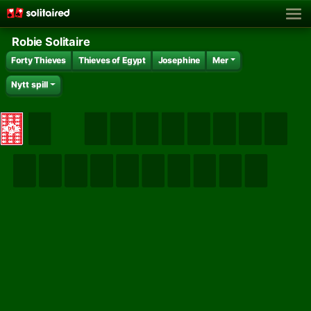
Robie Solitaire
Forty Thieves
Thieves of Egypt
Josephine
Mer
Nytt spill