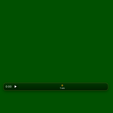
0
0:00
▶
Trekk