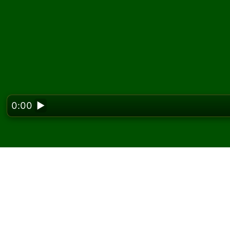
0:00
▶
Looking f
Jouez à Quadrennial So
gratuitement