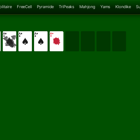
litaire
FreeCell
Pyramide
TriPeaks
Mahjong
Yams
Klondike
S