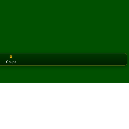
0
Coups
or the classic version? Play
online solitaire for free
on our h
litaire en ligne et