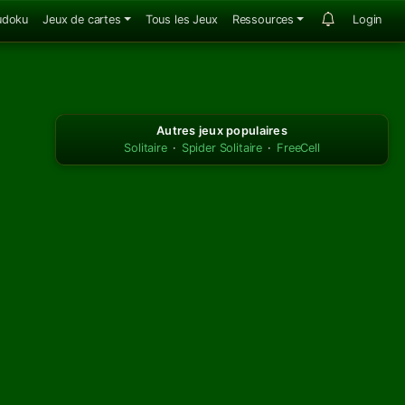
udoku
Jeux de cartes
Tous les Jeux
Ressources
Login
Autres jeux populaires
Solitaire
·
Spider Solitaire
·
FreeCell